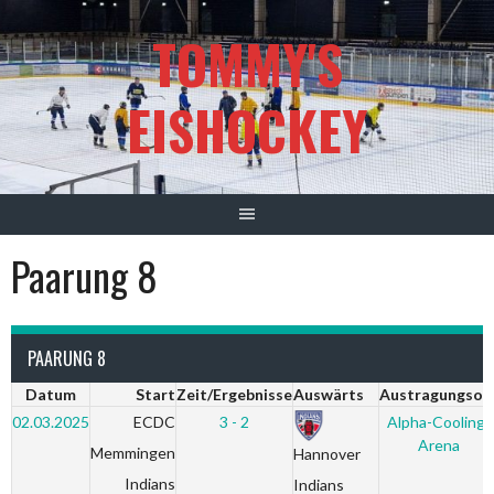
Springe
TOMMY'S
zum
Inhalt
EISHOCKEY
Paarung 8
PAARUNG 8
Datum
Start
Zeit/Ergebnisse
Auswärts
Austragungsor
02.03.2025
ECDC
3 - 2
Alpha-Cooling-
Arena
Memmingen
Hannover
Indians
Indians