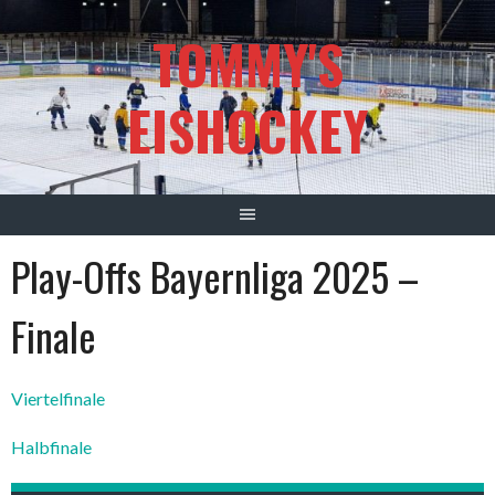
Springe
TOMMY'S
zum
Inhalt
EISHOCKEY
Play-Offs Bayernliga 2025 –
Finale
Viertelfinale
Halbfinale