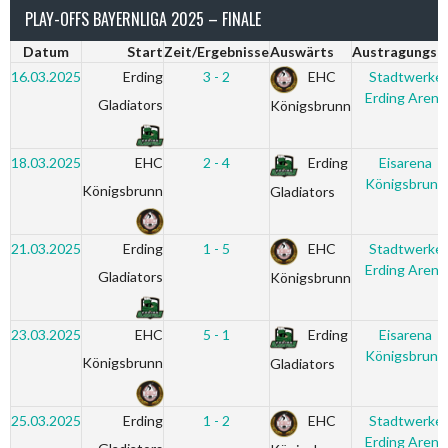
PLAY-OFFS BAYERNLIGA 2025 – FINALE
Datum
Start
Zeit/Ergebnisse
Auswärts
Austragungso
16.03.2025
Erding
3 - 2
EHC
Stadtwerke
Erding Arena
Gladiators
Königsbrunn
18.03.2025
EHC
2 - 4
Erding
Eisarena
Königsbrunn
Königsbrunn
Gladiators
21.03.2025
Erding
1 - 5
EHC
Stadtwerke
Erding Arena
Gladiators
Königsbrunn
23.03.2025
EHC
5 - 1
Erding
Eisarena
Königsbrunn
Königsbrunn
Gladiators
25.03.2025
Erding
1 - 2
EHC
Stadtwerke
Erding Arena