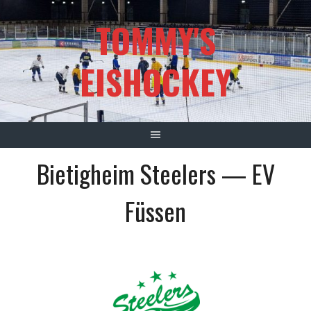
Springe
TOMMY'S
zum
Inhalt
EISHOCKEY
Bietigheim Steelers — EV
Füssen