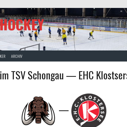
SHOCKEY
CKER
ARCHIV
 im TSV Schongau — EHC Klostser
—