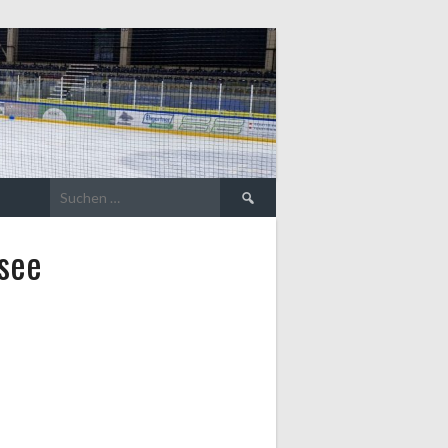
Suche
nach:
see