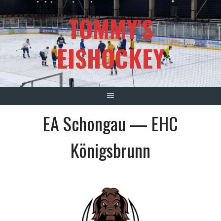
Springe
TOMMY'S
zum
Inhalt
EISHOCKEY
EA Schongau — EHC
Königsbrunn