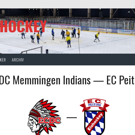
SHOCKEY
CKER
ARCHIV
DC Memmingen Indians — EC Peit
—