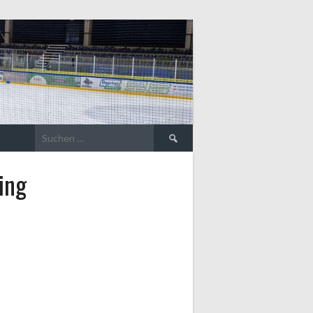
Suche
nach:
ing