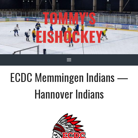
Springe
TOMMY'S
zum
Inhalt
EISHOCKEY
ECDC Memmingen Indians —
Hannover Indians