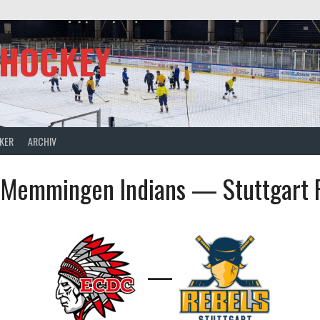
SHOCKEY
CKER
ARCHIV
Memmingen Indians — Stuttgart 
—