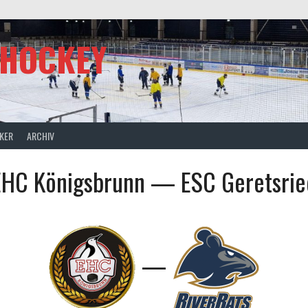
SHOCKEY
CKER
ARCHIV
EHC Königsbrunn — ESC Geretsrie
—