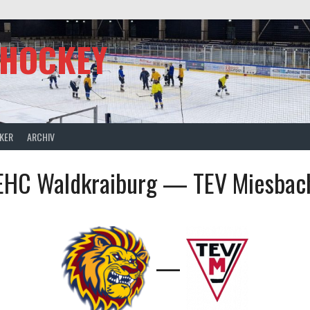
SHOCKEY
CKER
ARCHIV
EHC Waldkraiburg — TEV Miesbac
—