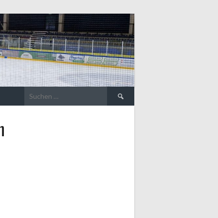
Suche
nach:
h