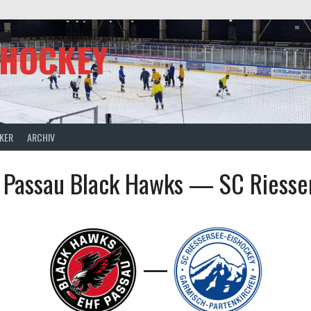
SHOCKEY
CKER
ARCHIV
 Passau Black Hawks — SC Riesse
—