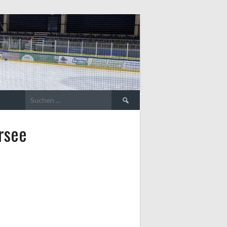
Suche
nach:
rsee