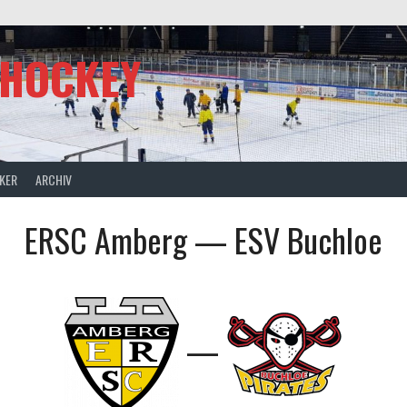
SHOCKEY
CKER
ARCHIV
ERSC Amberg — ESV Buchloe
—