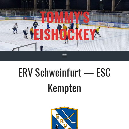
Springe
TOMMY'S
zum
Inhalt
EISHOCKEY
ERV Schweinfurt — ESC
Kempten