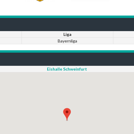
Liga
Bayernliga
Eishalle Schweinfurt