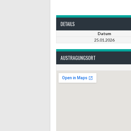
DETAILS
Datum
25.01.2026
AUSTRAGUNGSORT