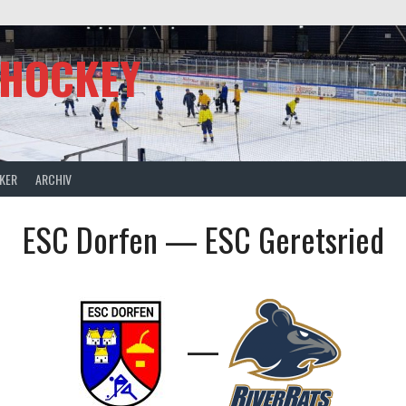
SHOCKEY
CKER
ARCHIV
ESC Dorfen — ESC Geretsried
—