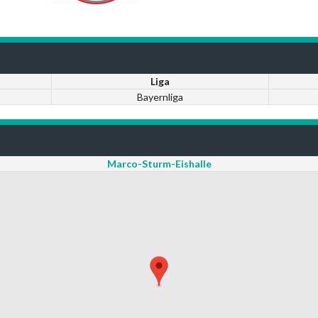
Liga
Bayernliga
Marco-Sturm-Eishalle