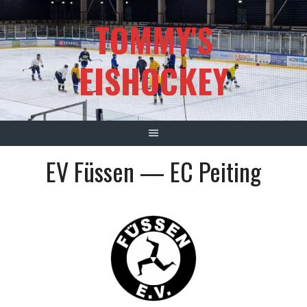
Springe
TOMMY'S
zum
Inhalt
EISHOCKEY
EV Füssen — EC Peiting