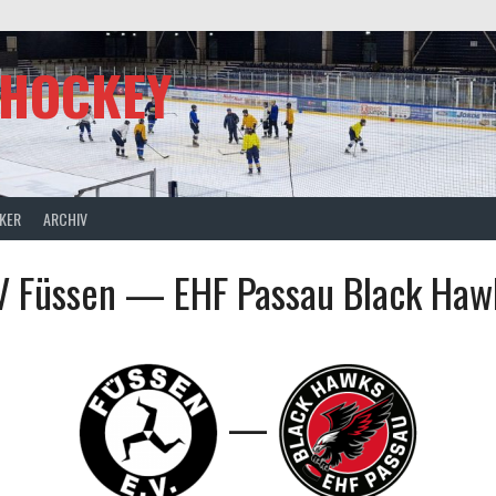
SHOCKEY
CKER
ARCHIV
V Füssen — EHF Passau Black Haw
—