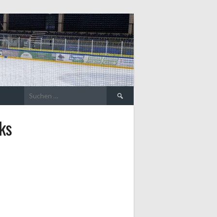
Suche
nach:
ks