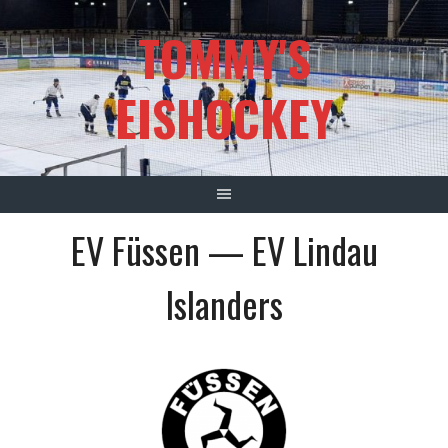
Springe
TOMMY'S
zum
Inhalt
EISHOCKEY
EV Füssen — EV Lindau
Islanders