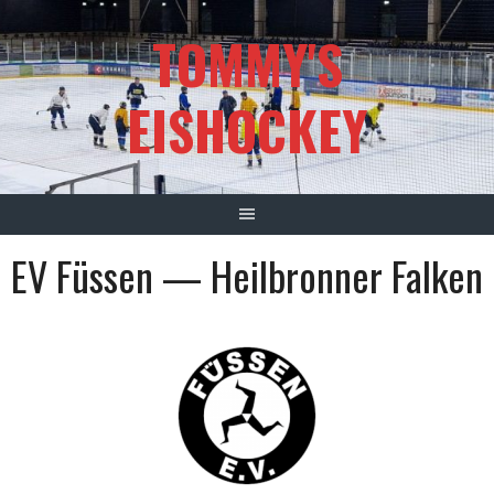
Springe
TOMMY'S
zum
Inhalt
EISHOCKEY
EV Füssen — Heilbronner Falken