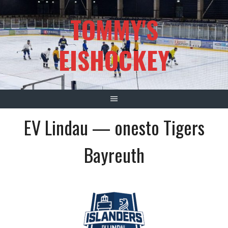
Springe
TOMMY'S
zum
Inhalt
EISHOCKEY
EV Lindau — onesto Tigers
Bayreuth