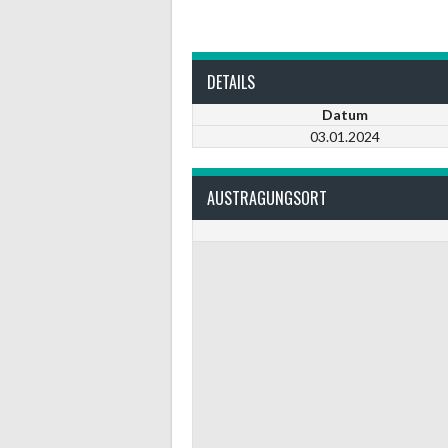
DETAILS
Datum
03.01.2024
AUSTRAGUNGSORT