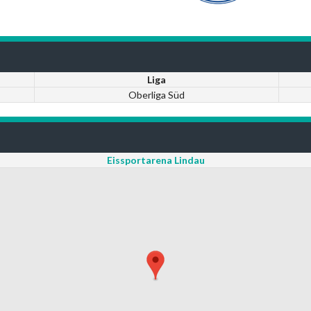
Liga
Oberliga Süd
Eissportarena Lindau