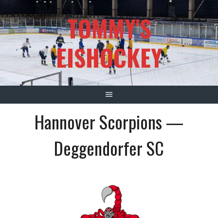
Springe
TOMMY'S
zum
Inhalt
EISHOCKEY
Hannover Scorpions —
Deggendorfer SC