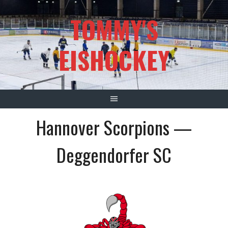
Springe
TOMMY'S
zum
Inhalt
EISHOCKEY
Hannover Scorpions —
Deggendorfer SC