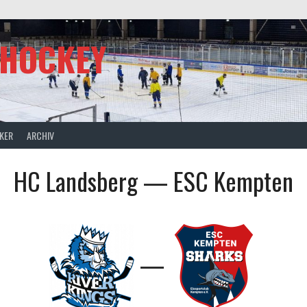
SHOCKEY
CKER
ARCHIV
HC Landsberg — ESC Kempten
—