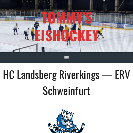
Springe
TOMMY'S
zum
Inhalt
EISHOCKEY
HC Landsberg Riverkings — ERV
Schweinfurt