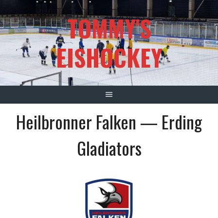
Springe
TOMMY'S
zum
Inhalt
EISHOCKEY
Heilbronner Falken — Erding
Gladiators