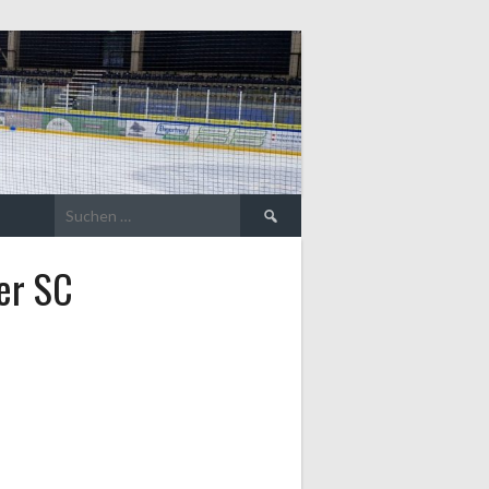
Suche
nach:
er SC