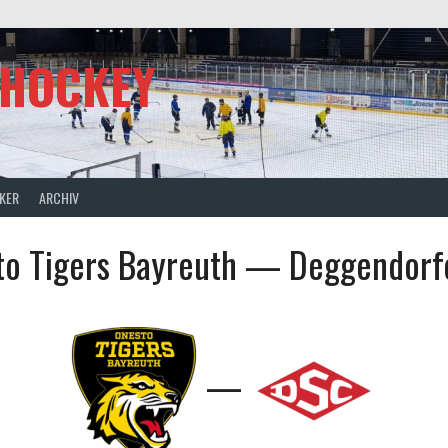
SHOCKEY
CKER
ARCHIV
to Tigers Bayreuth — Deggendorf
—