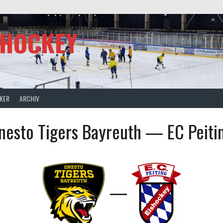
SHOCKEY
CKER
ARCHIV
nesto Tigers Bayreuth — EC Peiti
—