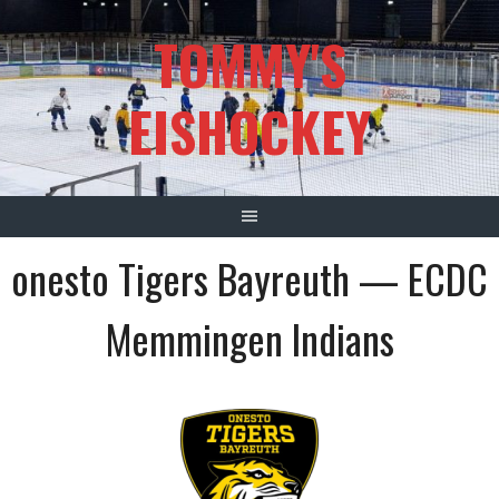
Springe
TOMMY'S
zum
Inhalt
EISHOCKEY
onesto Tigers Bayreuth — ECDC
Memmingen Indians