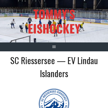
Springe
TOMMY'S
zum
Inhalt
EISHOCKEY
SC Riessersee — EV Lindau
Islanders