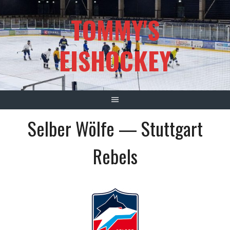
Springe
TOMMY'S
zum
Inhalt
EISHOCKEY
Selber Wölfe — Stuttgart
Rebels