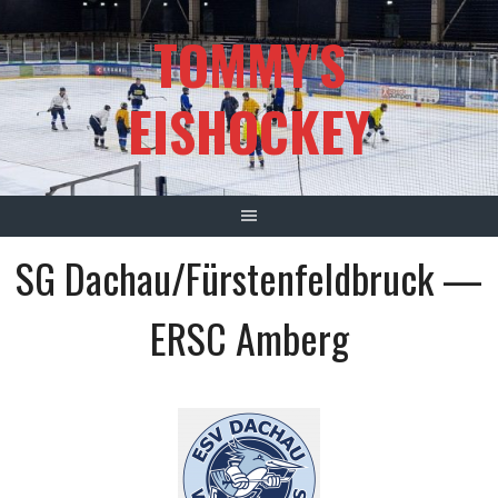
Springe
TOMMY'S
zum
Inhalt
EISHOCKEY
SG Dachau/Fürstenfeldbruck —
ERSC Amberg