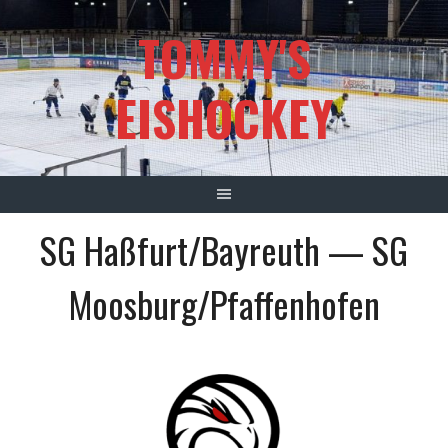
Springe
TOMMY'S
zum
Inhalt
EISHOCKEY
SG Haßfurt/Bayreuth — SG
Moosburg/Pfaffenhofen