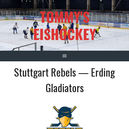
Springe
TOMMY'S
zum
Inhalt
EISHOCKEY
Stuttgart Rebels — Erding
Gladiators