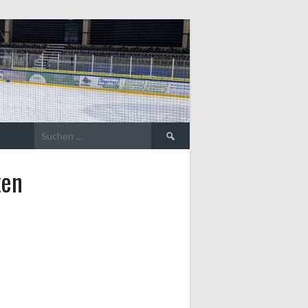
Suche
nach:
ken