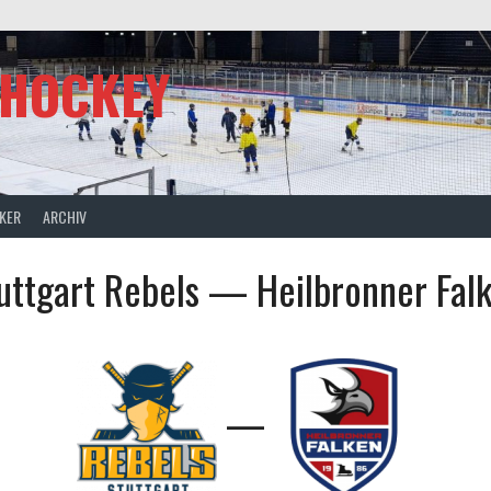
SHOCKEY
CKER
ARCHIV
uttgart Rebels — Heilbronner Fal
—