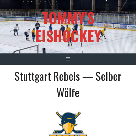
Springe
TOMMY'S
zum
Inhalt
EISHOCKEY
Stuttgart Rebels — Selber
Wölfe