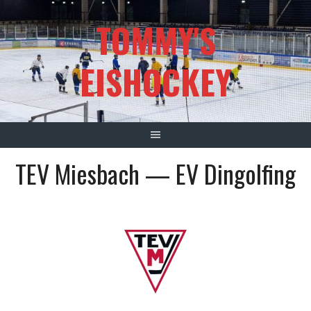
Springe
TOMMY'S
zum
Inhalt
EISHOCKEY
TEV Miesbach — EV Dingolfing