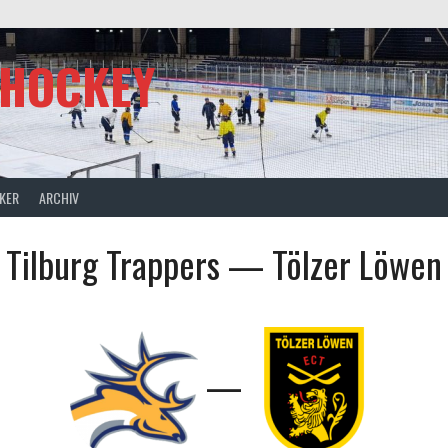
SHOCKEY
CKER
ARCHIV
Tilburg Trappers — Tölzer Löwen
—