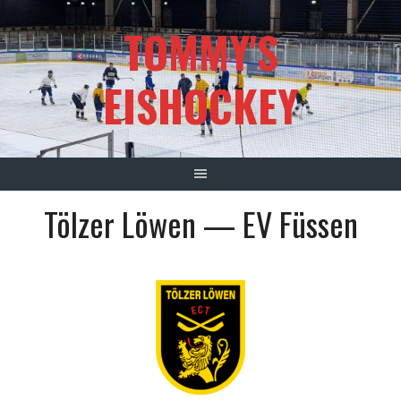
Springe
TOMMY'S
zum
Inhalt
EISHOCKEY
Tölzer Löwen — EV Füssen