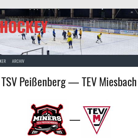
SHOCKEY
CKER
ARCHIV
TSV Peißenberg — TEV Miesbach
—