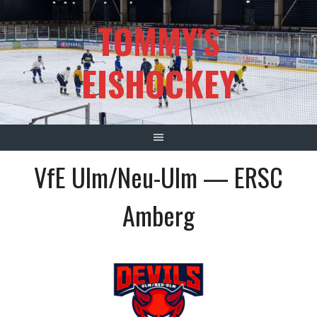
Springe
TOMMY'S
zum
Inhalt
EISHOCKEY
VfE Ulm/Neu-Ulm — ERSC
Amberg