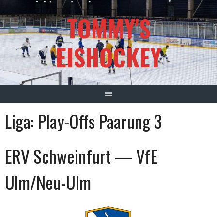
Springe
TOMMY'S
zum
Inhalt
EISHOCKEY
Liga:
Play-Offs Paarung 3
ERV Schweinfurt — VfE
Ulm/Neu-Ulm