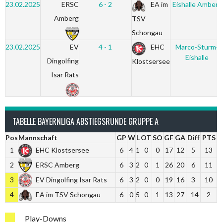
23.02.2025
ERSC
6 - 2
EA im
Eishalle Amberg
Amberg
TSV
Schongau
23.02.2025
EV
4 - 1
EHC
Marco-Sturm-
Eishalle
Dingolfing
Klostsersee
Isar Rats
TABELLE BAYERNLIGA ABSTIEGSRUNDE GRUPPE A
Pos
Mannschaft
GP
W
L
OT
SO
GF
GA
Diff
PTS
1
EHC Klostsersee
6
4
1
0
0
17
12
5
13
2
ERSC Amberg
6
3
2
0
1
26
20
6
11
3
EV Dingolfing Isar Rats
6
3
2
0
0
19
16
3
10
4
EA im TSV Schongau
6
0
5
0
1
13
27
-14
2
Play-Downs