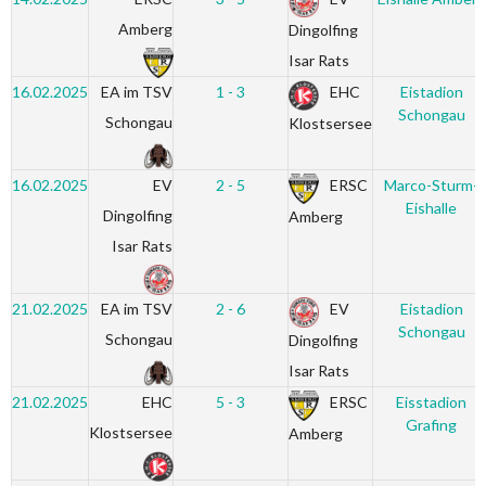
Amberg
Dingolfing
Isar Rats
16.02.2025
EA im TSV
1 - 3
EHC
Eistadion
Schongau
Schongau
Klostsersee
16.02.2025
EV
2 - 5
ERSC
Marco-Sturm-
Eishalle
Dingolfing
Amberg
Isar Rats
21.02.2025
EA im TSV
2 - 6
EV
Eistadion
Schongau
Schongau
Dingolfing
Isar Rats
21.02.2025
EHC
5 - 3
ERSC
Eisstadion
Grafing
Klostsersee
Amberg