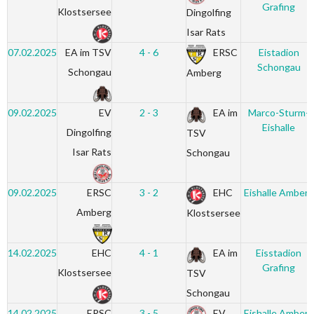
Grafing
Klostsersee
Dingolfing
Isar Rats
07.02.2025
EA im TSV
4 - 6
ERSC
Eistadion
Schongau
Schongau
Amberg
09.02.2025
EV
2 - 3
EA im
Marco-Sturm-
Eishalle
Dingolfing
TSV
Isar Rats
Schongau
09.02.2025
ERSC
3 - 2
EHC
Eishalle Amberg
Amberg
Klostsersee
14.02.2025
EHC
4 - 1
EA im
Eisstadion
Grafing
Klostsersee
TSV
Schongau
14.02.2025
ERSC
3 - 5
EV
Eishalle Amberg