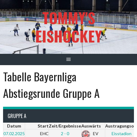
Springe
TOMMY'S
zum
Inhalt
EISHOCKEY
Tabelle Bayernliga
Abstiegsrunde Gruppe A
GRUPPE A
Datum
Start
Zeit/Ergebnisse
Auswärts
Austragungsor
07.02.2025
EHC
2 - 0
EV
Eisstadion