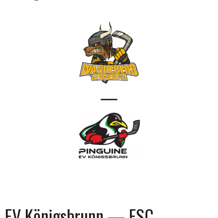
—
EV Königsbrunn — ESC