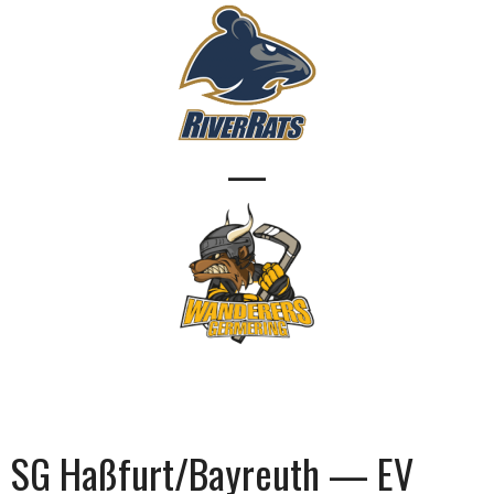
—
SG Haßfurt/Bayreuth — EV