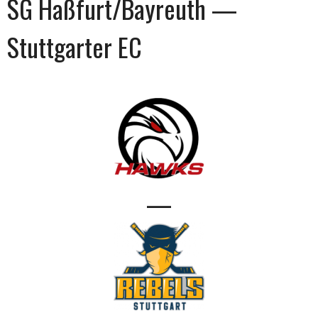
SG Haßfurt/Bayreuth —
Stuttgarter EC
—