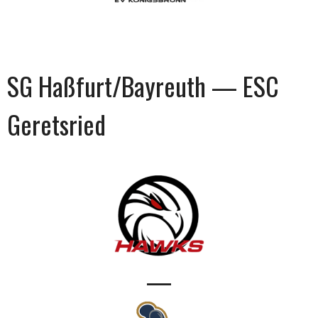
SG Haßfurt/Bayreuth — ESC
Geretsried
—