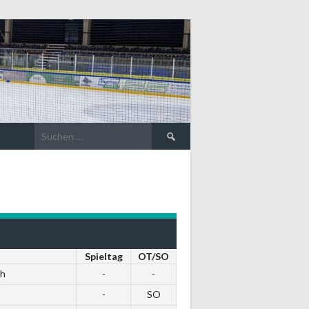
Suche
nach:
Spieltag
OT/SO
th
-
-
-
SO