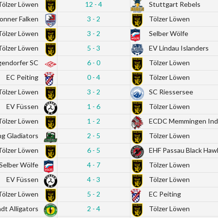
Tölzer Löwen
12 - 4
Stuttgart Rebels
ronner Falken
3 - 2
Tölzer Löwen
Tölzer Löwen
3 - 2
Selber Wölfe
Tölzer Löwen
5 - 3
EV Lindau Islanders
endorfer SC
6 - 0
Tölzer Löwen
EC Peiting
0 - 4
Tölzer Löwen
Tölzer Löwen
3 - 2
SC Riessersee
EV Füssen
1 - 6
Tölzer Löwen
Tölzer Löwen
1 - 2
ECDC Memmingen Ind
ng Gladiators
2 - 5
Tölzer Löwen
Tölzer Löwen
6 - 5
EHF Passau Black Haw
Selber Wölfe
4 - 7
Tölzer Löwen
EV Füssen
4 - 3
Tölzer Löwen
Tölzer Löwen
5 - 2
EC Peiting
dt Alligators
2 - 4
Tölzer Löwen