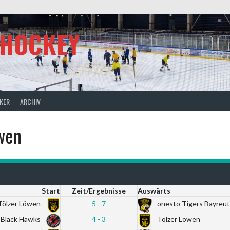
SHOCKEY
CKER
ARCHIV
öwen
Start
Zeit/Ergebnisse
Auswärts
Tölzer Löwen
5 - 7
onesto Tigers Bayreu
 Black Hawks
4 - 3
Tölzer Löwen