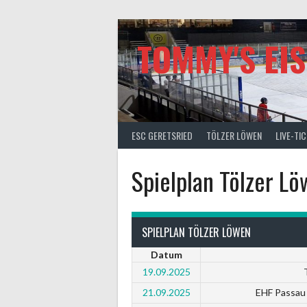
Springe
zum
Inhalt
TOMMY'S EI
ESC GERETSRIED
TÖLZER LÖWEN
LIVE-TI
Spielplan Tölzer L
SPIELPLAN TÖLZER LÖWEN
Datum
19.09.2025
21.09.2025
EHF Passau