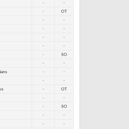
-
-
-
OT
-
-
-
-
-
-
-
-
-
SO
-
-
ians
-
-
-
-
ks
-
OT
-
-
-
SO
-
-
-
-