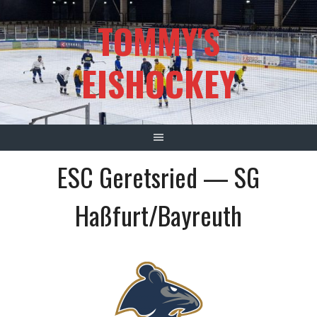
Springe
TOMMY'S
zum
Inhalt
EISHOCKEY
ESC Geretsried — SG
Haßfurt/Bayreuth