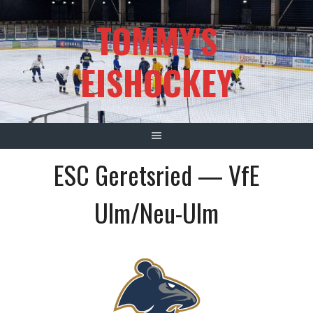
Springe
TOMMY'S
zum
Inhalt
EISHOCKEY
ESC Geretsried — VfE
Ulm/Neu-Ulm